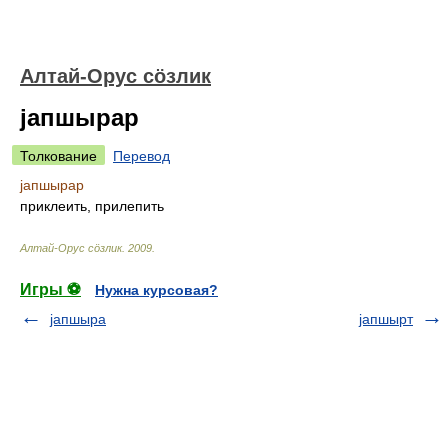
Алтай-Орус сöзлик
jапшырар
Толкование
Перевод
jапшырар
приклеить, прилепить
Алтай-Орус сöзлик
.
2009
.
Игры ⚽
Нужна курсовая?
jапшыра
jапшырт